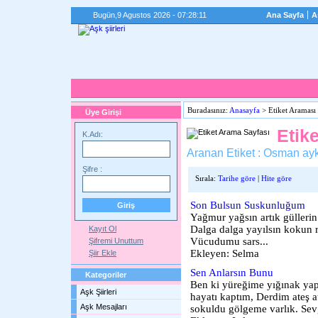
Bugün,
9 Agustos 2026 - 07:28:11
Ana Sayfa
A
Buradasınız:
Anasayfa
> Etiket Araması
Üye Girişi
Etik
K.Adı:
Aranan Etiket : Osman ayk
Şifre :
Sırala:
Tarihe göre
|
Hite göre
Son Bulsun Suskunluğum
Yağmur yağsın artık güllerin
Dalga dalga yayılsın kokun
Kayıt Ol
Vücudumu sars...
Şifremi Unuttum
Ekleyen: Selma
Şiir Ekle
Sen Anlarsın Bunu
Kategoriler
Ben ki yüreğime yığınak yap
Aşk Şiirleri
hayatı kaptım, Derdim ateş a
Aşk Mesajları
sokuldu gölgeme varlık. Sevg