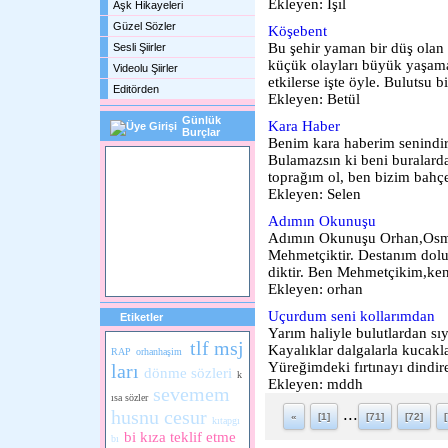
Ekleyen: Işıl
Aşk Hikayeleri
Güzel Sözler
Köşebent
Bu şehir yaman bir düş olan 
Sesli Şiirler
küçük olayları büyük yaşama
Videolu Şiirler
etkilerse işte öyle. Bulutsu bir
Editörden
Ekleyen: Betül
Günlük
Kara Haber
Burçlar
Benim kara haberim senindir,
Bulamazsın ki beni buralarda.
toprağım ol, ben bizim bahçe
Ekleyen: Selen
Adımın Okunuşu
Adımın Okunuşu Orhan,Osm
Mehmetçiktir. Destanım dol
diktir. Ben Mehmetçikim,ken
Ekleyen: orhan
Uçurdum seni kollarımdan
Etiketler
Yarım haliyle bulutlardan sı
tlf msj
Kayalıklar dalgalarla kucakl
RAP
orhanhaşim
Yüreğimdeki fırtınayı dindire
ları
dönme sözleri
k
Ekleyen: mddh
sevemem
ısa sözler
...
husnu cesur
«
[1]
[71]
[72]
kıtapgı
bi kıza teklif etme
bı