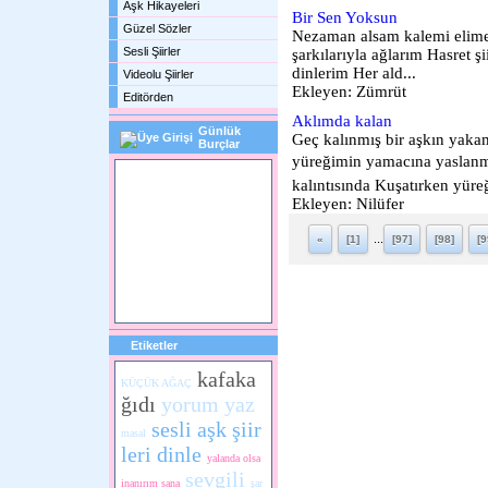
Aşk Hikayeleri
Bir Sen Yoksun
Güzel Sözler
Nezaman alsam kalemi elime 
Sesli Şiirler
şarkılarıyla ağlarım Hasret şi
dinlerim Her ald...
Videolu Şiirler
Ekleyen: Zümrüt
Editörden
Aklımda kalan
Günlük
Geç kalınmış bir aşkın yak
Burçlar
yüreğimin yamacına yaslanmı
kalıntısında Kuşatırken yüreğ
Ekleyen: Nilüfer
...
«
[1]
[97]
[98]
[9
Etiketler
kafaka
KÜÇÜK AĞAÇ
ğıdı
yorum yaz
sesli aşk şiir
masal
leri dinle
yalanda olsa
sevgili
inanırım sana
şar