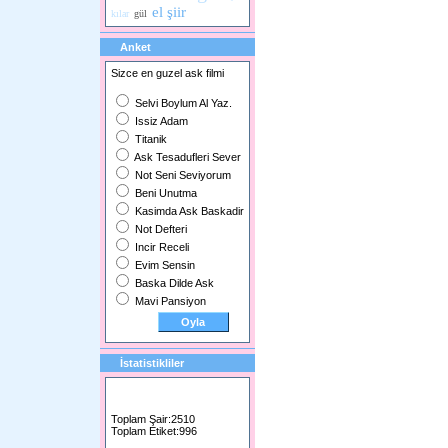
el şiir
kılar
gül
Anket
Sizce en guzel ask filmi
Selvi Boylum Al Yaz.
Issiz Adam
Titanik
Ask Tesadufleri Sever
Not Seni Seviyorum
Beni Unutma
Kasimda Ask Baskadir
Not Defteri
Incir Receli
Evim Sensin
Baska Dilde Ask
Mavi Pansiyon
İstatistikliler
Toplam Şair:2510
Toplam Etiket:996