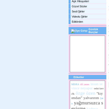
Aşk Hikayeleri
Güzel Sözler
Sesli Şiirler
Videolu Şiirler
Editörden
Günlük
Burçlar
Etiketler
insan se
MISRA
dil yarası
vince neyapar
sedai kavr
özge özen
"kıy
ı9k
ımdan"
yalvarırım
Şai
yağmursuzca s
ir
evişme
kadrıye