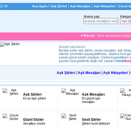
:22:49
Ana Sayfa
Aşk Şiirleri
Aşk Mesajları
Aşk Hikayeleri
Güzel S
Arama yap:
Kategor
♥
Recep
: Seni seviyorum tuğçe ♥
Sevgili okurlarım;
Burada sizler aşk şiirleri, sevgi mesajları, aşk hikay
sitemiz üzerinden paylaşabilirsiniz. Sadece özel gün
zaman güzel sözler söyleyin. Çünkü kaybettikten s
yüzden özel günlerde değil, her zaman
Cem
&
Nura
Aşk Şiirleri
Aşk Mesajları
Aşk Hikayeleri
Aşk Şiirleri
Aşk Mesajları
En iyi aşk şiirleri
En güzel aşk
mesajları
Güzel Sözler
Sesli Şiirler
Sevgiliye sözler
Şiirleri sesli dinleyin!