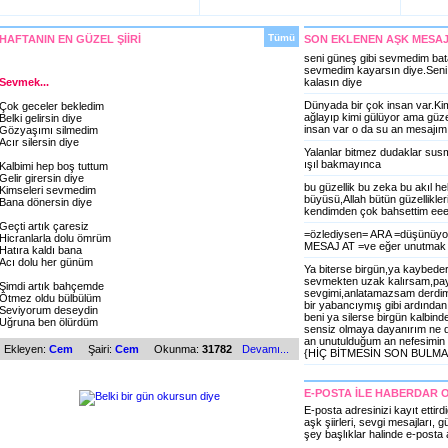
Tümü
HAFTANIN EN GÜZEL ŞİİRİ
SON EKLENEN AŞK MESAJ
seni güneş gibi sevmedim bata
sevmedim kayarsın diye.Sen
Sevmek...
kalasın diye
Dünyada bir çok insan var.Kim
Çok geceler bekledim
ağlayıp kimi gülüyor ama güzel
Belki gelirsin diye
insan var o da su an mesajım
Gözyaşımı silmedim
Acır silersin diye
Yalanlar bitmez dudaklar susm
ışıl bakmayınca
Kalbimi hep boş tuttum
Gelir girersin diye
bu güzellik bu zeka bu akıl he
Kimseleri sevmedim
büyüsü,Allah bütün güzellikle
Bana dönersin diye
kendimden çok bahsettim eee
Geçti artık çaresiz
=özlediysen= ARA =düşünüy
Hicranlarla dolu ömrüm
MESAJ AT =ve eğer unutmak i
Hatıra kaldı bana
Acı dolu her günüm
Ya biterse birgün,ya kaybed
sevmekten uzak kalırsam,p
Şimdi artık bahçemde
sevgimi,anlatamazsam derdi
Ötmez oldu bülbülüm
bir yabancıymış gibi ardınd
Seviyorum deseydin
beni ya silerse birgün kalbi
Uğruna ben ölürdüm
sensiz olmaya dayanırım ne de 
an unutulduğum an nefesimin 
Ekleyen:
Cem
Şairi:
Cem
Okunma:
31782
Devamı...
{HİÇ BİTMESİN SON BULMA
E-POSTA İLE HABERDAR 
E-posta adresinizi kayıt ettird
aşk şiirleri, sevgi mesajları, 
şey başlıklar halinde e-posta a