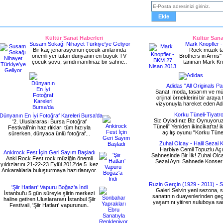
Kültür Sanat Haberleri
Kültür Sanat
Susam Sokağı Nihayet Türkiye'ye Geliyor
Mark Knopfler 
Bir kaç jenarasyonun çocuk anılarında
Rock müzik tar
önemli yer tutan dünyanın en büyük TV
Brothers in Arms" g
çocuk şovu, şimdi inanılmaz bir sahne..
tanınan Mark Kno
Adidas "All Originals Pa
Sanat, moda, tasarım ve mü
orijinal örneklerini bir aray
vizyonuyla hareket eden Adid
Korku Tüneli-Tiyatr
Dünyanın En İyi Fotoğraf Kareleri Bursa'da
Siz Oyladınız Biz Oynuyoruz
'2. Uluslararası Bursa Fotoğraf
Tüneli” Yeniden ikincikat’ta! ik
Festivali'nin hazırlıkları tüm hızıyla
açılış oyunu "Korku Tüneli
sürerken, dünyaca ünlü fotoğraf...
Zuhal Olcay - Halil Sezai 
Harbiye Cemil Topuzlu Aç
Ankirock Fest İçin Geri Sayım Başladı
Sahnesinde Bir İlk! Zuhal Olca
Anki Rock Fest rock müziğin önemli
Sezai Aynı Sahnede Konser 
yıldızlarını 21-22-23 Eylül 2012'de 5. kez
Ankaralılarla buluşturmaya hazırlanıyor.
Ruzin Gerçin (1929 - 2011) - S
'Şiir Hatları' Vapuru Boğaz'a İndi
Galeri Selvin yeni sezona, 
İstanbul'u 5 gün süreyle şiirin merkezi
sanatının duayenlerinden geçt
haline getiren Uluslararası İstanbul Şiir
yaşamını yitiren suluboya san
Festivali, 'Şiir Hatları' vapurunun..