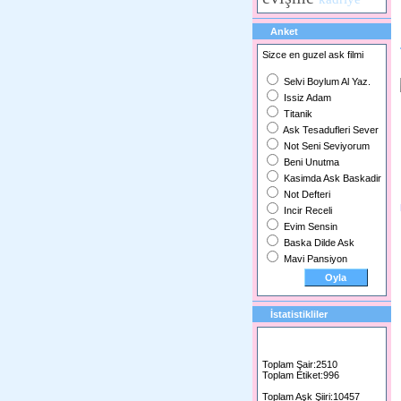
Anket
Sizce en guzel ask filmi
Selvi Boylum Al Yaz.
Issiz Adam
Titanik
Ask Tesadufleri Sever
Not Seni Seviyorum
Beni Unutma
Kasimda Ask Baskadir
Not Defteri
Incir Receli
Evim Sensin
Baska Dilde Ask
Mavi Pansiyon
İstatistikliler
Toplam Şair:2510
Toplam Etiket:996
Toplam Aşk Şiiri:10457