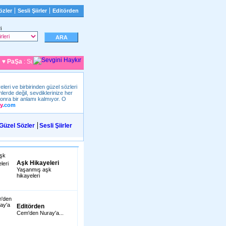
özler
Sesli Şiirler
Editörden
i
PaŞa
: Suyum Hayatım Omrumum Sevdıgım Baharım Tutkum Sevgi Gulucuklerım h
eleri ve birbirinden güzel sözleri
lerde değil, sevdiklerinize her
onra bir anlamı kalmıyor. O
y
.com
Güzel Sözler
Sesli Şiirler
Aşk Hikayeleri
Yaşanmış aşk
hikayeleri
Editörden
Cem'den Nuray'a...