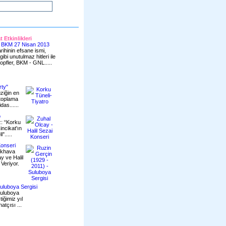
 Etkinlikleri
- BKM 27 Nisan 2013
ihinin efsane ismi,
ibi unutulmaz hitleri ile
pfler, BKM - GNL.....
rty"
ziğin en
a toplama
as......
o
: “Korku
incikat'ın
".....
Konseri
ıkhava
y ve Halil
Veriyor.
uluboya Sergisi
suluboya
iğimiz yıl
atçısı ...