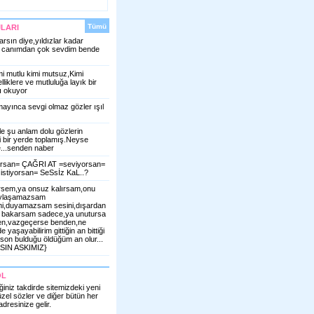
Tümü
LARI
rsın diye,yıldızlar kadar
i canımdan çok sevdim bende
i mutlu kimi mutsuz,Kimi
liklere ve mutluluğa layık bir
ı okuyor
ayınca sevgi olmaz gözler ışıl
le şu anlam dolu gözlerin
ri bir yerde toplamış.Neyse
...senden naber
orsan= ÇAĞRI AT =seviyorsan=
stiyorsan= SeSsİz KaL..?
ersem,ya onsuz kalırsam,onu
aylaşamazsam
mi,duyamazsam sesini,dışardan
an bakarsam sadece,ya unutursa
nden,vazgeçerse benden,ne
yaşayabilirim gittiğin an bittiği
son bulduğu öldüğüm an olur...
SIN ASKIMIZ}
OL
iğiniz takdirde sitemizdeki yeni
güzel sözler ve diğer bütün her
dresinize gelir.