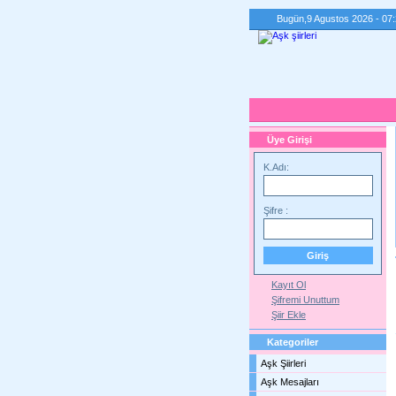
Bugün,
9 Agustos 2026 - 07
Üye Girişi
K.Adı:
Şifre :
Kayıt Ol
Şifremi Unuttum
Şiir Ekle
Kategoriler
Aşk Şiirleri
Aşk Mesajları