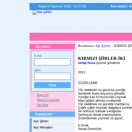
Bugün,
8 Agustos 2026 - 20:27:05
Ana Sayfa
A
Buradasınız:
Aşk Şiirleri
> KIRMIZI Şİ
Üye Girişi
K.Adı:
KIRMIZI ŞİİRLER-İKİ
serap hoca
üyemiz gönderdi.
Şifre :
2013
GÜZELLEME
Yâr olabilmek ne güzel bu yüreğe
Sevilmek boylu boyunca gönülde
Kayıt Ol
Yüreğin kan kırmızısında coşmak
Şifremi Unuttum
Mavi göğün altında cıvıldamak
Yâr olabilmek ne güzeldir martılarca...
Şiir Ekle
Çığlık çığlık koşmak dalgalara seninle
Ve nefessiz kalmak varlığında
Kategoriler
Sarhoşun olmak mahmurlukta
Özlemlerinde yüzmek ne güzel...
Aşk Şiirleri
6 Ocak
Aşk Mesajları
Serap Demirtürk