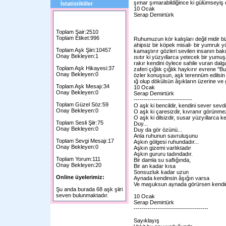
şımar şımarabildiğince ki gülümseyiş
İstatistikliler
10 Ocak
Serap Demirtürk
Toplam Şair:2510
Toplam Etiket:996
Ruhumuzun kör kalışları değil midir b
ahipsiz bir köpek misali- bir yumruk 
Toplam Aşk Şiiri:10457
kamaştırır gözleri sevilen insanın bakış
Onay Bekleyen:1
ısıtır ki yüzyıllarca yetecek bir yumuş
rakır kendini öylece sahile vuran dalg
Toplam Aşk Hikayesi:37
zaferi çığlık çığlık haykırır evrene "B
Onay Bekleyen:0
özler konuşsun, aşk terennüm edilsin b
ığ olup dökülsün âşıkların üzerine ve 
Toplam Aşk Mesajı:34
10 Ocak
Onay Bekleyen:0
Serap Demirtürk
-----------------------------
Toplam Güzel Söz:59
O aşk ki bencildir, kendini sever sevd
Onay Bekleyen:0
O aşk ki çaresizdir, kıvranır görünmez
O aşk ki dilsizdir, susar yüzyıllarca 
Toplam Sesli Şiir:75
Duy...
Onay Bekleyen:0
Duy da gör özünü...
Anla ruhunun savruluşunu
Toplam Sevgi Mesajı:17
Aşkın gölgesi ruhundadır...
Onay Bekleyen:0
Aşkın gizemi varlıktadır
Aşkın gururu tadındadır.
Toplam Yorum:111
Bir damla su saflığında,
Onay Bekleyen:20
Bir an kadar kısa
Sonsuzluk kadar uzun
Online üyelerimiz:
Aynada kendinsin âşığın varsa
Ve maşuksun aynada görürsen kendin
Şu anda burada 68 aşk şiiri
seven bulunmaktadır.
10 Ocak
Serap Demirtürk
-------------------------------------
Sayıklayış