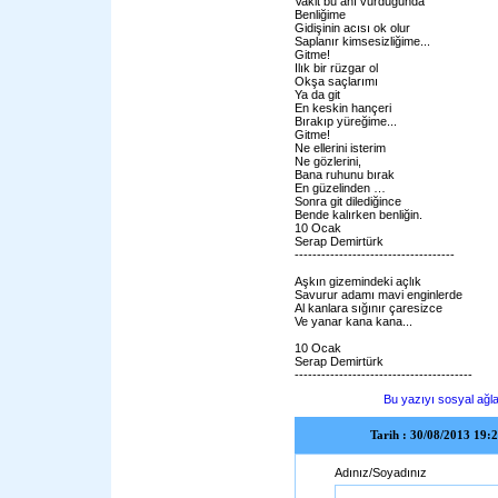
Vakit bu anı vurduğunda
Benliğime
Gidişinin acısı ok olur
Saplanır kimsesizliğime...
Gitme!
Ilık bir rüzgar ol
Okşa saçlarımı
Ya da git
En keskin hançeri
Bırakıp yüreğime...
Gitme!
Ne ellerini isterim
Ne gözlerini,
Bana ruhunu bırak
En güzelinden …
Sonra git dilediğince
Bende kalırken benliğin.
10 Ocak
Serap Demirtürk
------------------------------------
Aşkın gizemindeki açlık
Savurur adamı mavi enginlerde
Al kanlara sığınır çaresizce
Ve yanar kana kana...
10 Ocak
Serap Demirtürk
----------------------------------------
Bu yazıyı sosyal ağla
Tarih : 30/08/2013 19:2
Adınız/Soyadınız