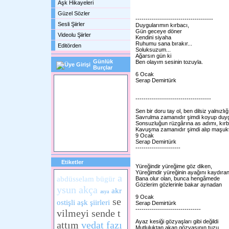
Aşk Hikayeleri
Güzel Sözler
--------------------------------------
Sesli Şiirler
Duygularımın kırbacı,
Gün geceye döner
Videolu Şiirler
Kendini siyaha
Ruhumu sana bırakır...
Editörden
Soluksuzum...
Ağarsın gün ki
Günlük
Ben olayım sesinin tozuyla.
Burçlar
6 Ocak
Serap Demirtürk
-------------------------------------
Sen bir doru tay ol, ben dilsiz yalnızlığı
Savrulma zamanıdır şimdi koyup duy
Sonsuzluğun rüzgârına as adımı, kır
Kavuşma zamanıdır şimdi alıp maşuk
9 Ocak
Serap Demirtürk
----------------------
Etiketler
Yüreğindir yüreğime göz diken,
Yüreğimdir yüreğinin ayağını kaydıran
a
abdüsselam bügür
Bana olur olan, bunca hengâmede
Gözlerim gözlerinle bakar aynadan
ysun akça
akr
asya
9 Ocak
se
ostişli aşk şiirleri
Serap Demirtürk
--------------------------------
vilmeyi sende t
Ayaz kesiği gözyaşları gibi değildi
attım
vedat fazı
Mutluluktan akan gözyaşının tuzu...