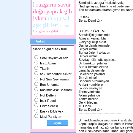
Şimdi elde avuçta mutluluk yok,
l
rüzgarın savur
Hadi gel ayaz, lime lime et bedenimi;
duğu yaprak gib
Tek bir damlam akarsa gitme kal son
iyken
duygusal
9 Ocak
Serap Demirtürk
aşk şiirleri
---------------------------
deme
t
BİTİMSİZ ÖZLEM
en güzel aşk şirleri
Sessizliğin gecesinde
Ağlayan yalnızlıkta
Anket
Gözyaşı olup aktın
Damla damla tenimde
Sizce en guzel ask filmi
Bir yer olmalı
Bunca özlemi aklayan
Bir yer olmalı
Selvi Boylum Al Yaz.
Sevdayı ölümsüzleştiren...
Issiz Adam
Bir buruktur şehirler
Buruk kimsesizlerde
Titanik
Limanlarda gemiler
Ask Tesadufleri Sever
Beklerken yolcuları
Bir ruh olmalı
Not Seni Seviyorum
Bedenini bırakmayan
Beni Unutma
Anıları kemiklere
İlik gibi saklayan
Kasimda Ask Baskadir
Terim yenimde
Not Defteri
Aklım şehrinde
Tenim nerede
Incir Receli
De ki bileyim.
Evim Sensin
10 Ocak
Serap Demirtürk
Baska Dilde Ask
-------------------------------------
Mavi Pansiyon
Şımarıklığındadır sevgimin kıvrak da
köpük köpük dalgasın ruhumun ihtiras
hangi dayanılmaz ağrıdır bunca çekil
sen ki sevdasın sancı sancı deli gön