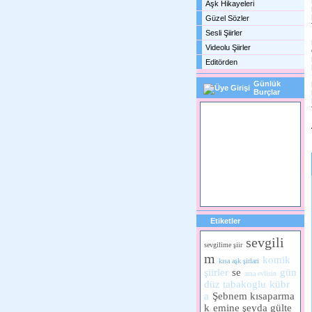
Aşk Hikayeleri
Güzel Sözler
Sesli Şiirler
Videolu Şiirler
Editörden
Günlük
Burçlar
Etiketler
sevgili
sevgilime şiir
m
komik
kısa aşk şirlari
şiirler
se
gün
ama evlisin
düz tabakoglu
kübr
a
Şebnem kısaparma
k
emine şeyda gülte