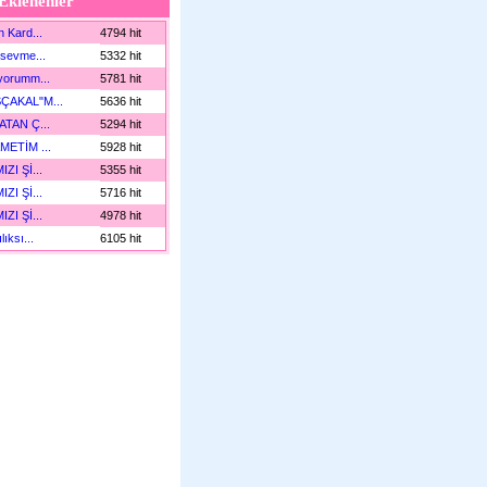
Eklenenler
n Kard...
4794 hit
 sevme...
5332 hit
yorumm...
5781 hit
ÇAKAL"M...
5636 hit
ATAN Ç...
5294 hit
METİM ...
5928 hit
IZI Şİ...
5355 hit
IZI Şİ...
5716 hit
IZI Şİ...
4978 hit
lıksı...
6105 hit