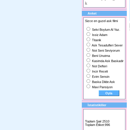
k
Anket
Sizce en guzel ask filmi
Selvi Boylum Al Yaz.
Issiz Adam
Titanik
Ask Tesadufleri Sever
Not Seni Seviyorum
Beni Unutma
Kasimda Ask Baskadir
Not Defteri
Incir Receli
Evim Sensin
Baska Dilde Ask
Mavi Pansiyon
İstatistikliler
Toplam Şair:2510
Toplam Etiket:996