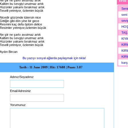
Yeni 
Ne şiir ne şarkı avutmaz artık
Kalbim bu sevgiyi unutmaz artık
Hüzünler yakamı bırakmaz artık
Seni
Teselli yetmiyor, özlemim büyük
seni
Nicedir gözümde tütersin nice
sevi
Gittiğin gibi dön yine bir gece
Resmini kaç defa öptüm delice
HOŞ
Resimler yetmiyor,özlemim büyük
TAŞ 
Ne şiir ne şarkı avutmaz artık
Kalbim bu sevgiyi unutmaz artık
KIYA
Hüzünler yakamı bırakmaz artık
KIRM
Teselli yetmiyor, özlemim büyük
KIRM
Aydın Bircan
KIRM
Bu yazıyı sosyal ağlarda paylaşmak için tıkla!
karşı
Tarih : 11 June 2009 | Hit: 17688 | Puan: 3.87
Adınız/Soyadınız
Email Adresiniz
Yorumunuz