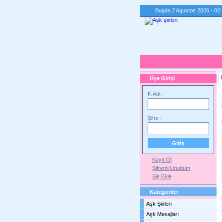
Bugün,
7 Agustos 2026 - 02
Üye Girişi
K.Adı:
Şifre :
Kayıt Ol
Şifremi Unuttum
Şiir Ekle
Kategoriler
Aşk Şiirleri
Aşk Mesajları