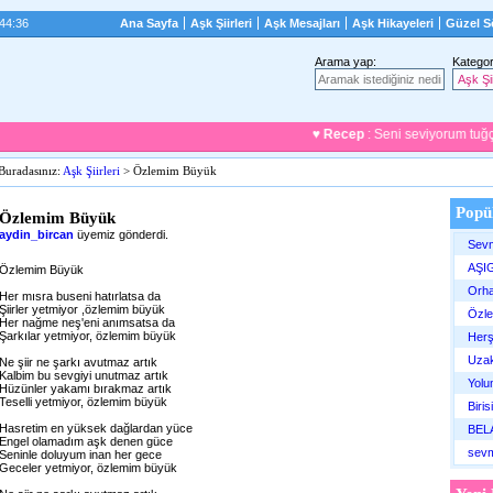
:44:36
Ana Sayfa
Aşk Şiirleri
Aşk Mesajları
Aşk Hikayeleri
Güzel S
Arama yap:
Kategor
♥
Recep
: Seni seviyorum tuğçe
Buradasınız:
Aşk Şiirleri
> Özlemim Büyük
Popül
Özlemim Büyük
aydin_bircan
üyemiz gönderdi.
Sevm
AŞIG
Özlemim Büyük
Orha
Her mısra buseni hatırlatsa da
Şiirler yetmiyor ,özlemim büyük
Özle
Her nağme neş'eni anımsatsa da
Şarkılar yetmiyor, özlemim büyük
Herş
Uzak
Ne şiir ne şarkı avutmaz artık
Kalbim bu sevgiyi unutmaz artık
Yolu
Hüzünler yakamı bırakmaz artık
Teselli yetmiyor, özlemim büyük
Birisi
Hasretim en yüksek dağlardan yüce
BELA
Engel olamadım aşk denen güce
sevm
Seninle doluyum inan her gece
Geceler yetmiyor, özlemim büyük